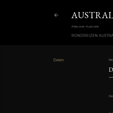
AUSTRALI
Alles over Australie
RONDREIZEN AUSTRA
Delen
feb
D
De