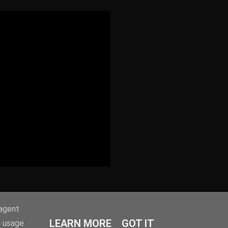
-agent
LEARN MORE
GOT IT
e usage