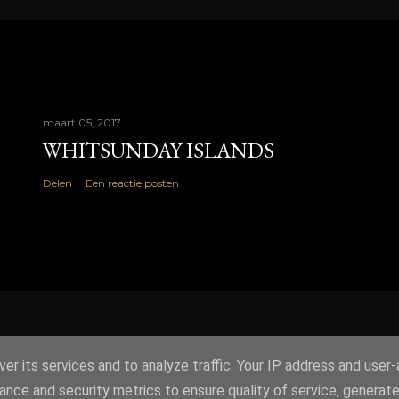
maart 05, 2017
WHITSUNDAY ISLANDS
Delen
Een reactie posten
er its services and to analyze traffic. Your IP address and user
ance and security metrics to ensure quality of service, generat
Mogelijk gemaakt door Blogger