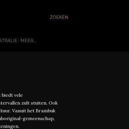
ZOEKEN
STRALIE
MEER…
 biedt vele
ervallen zult stuiten. Ook
ultuur. Vanuit het Brambuk
e aboriginal-gemeenschap,
keningen.